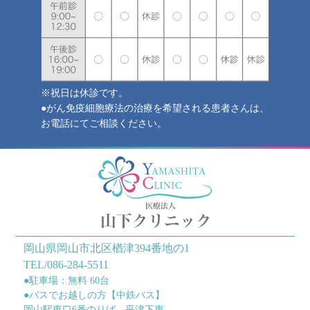
※祝日は休診です。
●がん免疫細胞療法の治療を希望される患者さんは、
お電話にてご相談ください。
岡山県岡山市北区楢津394番地の1
TEL/086-284-5511
●駐車場：無料 60台
●バスでお越しの方【中鉄バス】
岡山駅東口6番のりば→平津下車