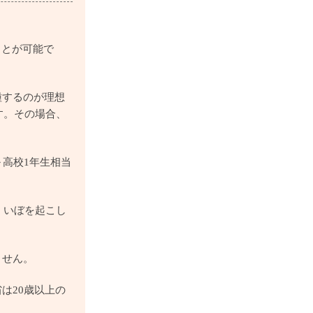
ことが可能で
種するのが理想
す。その場合、
～高校1年生相当
、いぼを起こし
ません。
は20歳以上の