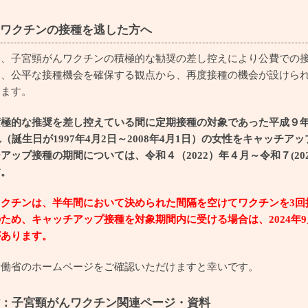
ワクチンの接種を逃した方へ
は、子宮頸がんワクチンの積極的な勧奨の差し控えにより公費での
は、公平な接種機会を確保する観点から、再度接種の機会が設けら
います。
積極的な推奨を差し控えている間に定期接種の対象であった平成９
（誕生日が1997年4月2日～2008年4月1日）の女性をキャッチアッ
アップ接種の期間については、令和４（2022）年４月～令和７(202
す。
ワクチンは、半年間において決められた間隔を空けてワクチンを3回
ため、キャッチアップ接種を対象期間内に受ける場合は、2024年
があります。
労働省のホームページをご確認いただけますと幸いです。
：子宮頸がんワクチン関連ページ・資料