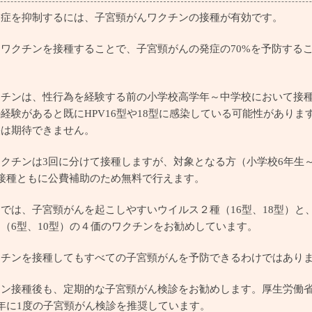
発症を抑制するには、子宮頸がんワクチンの接種が有効です。
ワクチンを接種することで、子宮頸がんの発症の70%を予防する
クチンは、性行為を経験する前の小学校高学年～中学校において接
経験があると既にHPV16型や18型に感染している可能性がありま
果は期待できません。
クチンは3回に分けて接種しますが、対象となる方（小学校6年生
接種ともに公費補助のため無料で行えます。
では、子宮頸がんを起こしやすいウイルス２種（16型、18型）と
（6型、10型）の４価のワクチンをお勧めしています。
クチンを接種してもすべての子宮頸がんを予防できるわけではあり
ン接種後も、定期的な子宮頸がん検診をお勧めします。厚生労働省
年に1度の子宮頸がん検診を推奨しています。