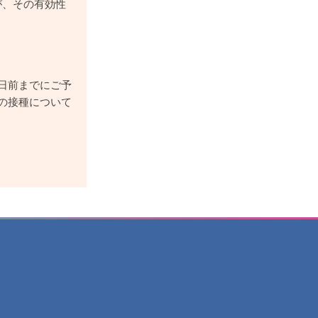
が、その有効性
。
日前までにご予
の接種について