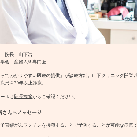
ク 院長 山下浩一
科学会 産婦人科専門医
とってわかりやすい医療の提供」が診療方針。山下クリニック開業
疾患を30年以上診療。
ィールは
院長挨拶
からご確認ください。
者さんへメッセージ
、子宮頸がんワクチンを接種することで予防することが可能な病気