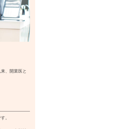
以来、開業医と
です。