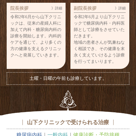
院長挨拶
副院長挨拶
》詳細
》詳細
令和2年6月から山下クリニ
令和2年6月より山下クリニ
ックは、従来の産婦人科に
ックで糖尿病内科・内科医
加えて内科・糖尿病内科の
師として診療をさせていた
診療を開始します。内科的
だきます。
ケアを通じて、より多くの
地域の患者さんが気兼ねな
方の健康を支えるクリニッ
く相談でき、その健康を末
クへと発展していきます。
永く支えていけるよう診療
を行ってまいります。
土曜・日曜の午前も診療しています。
山下クリニックで受けられる治療
糖尿病内科
一般内科
健康診断・予防接種