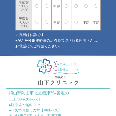
※祝日は休診です。
●がん免疫細胞療法の治療を希望される患者さんは、
お電話にてご相談ください。
岡山県岡山市北区楢津394番地の1
TEL/086-284-5511
●駐車場：無料 60台
●バスでお越しの方【中鉄バス】
岡山駅東口6番のりば→平津下車