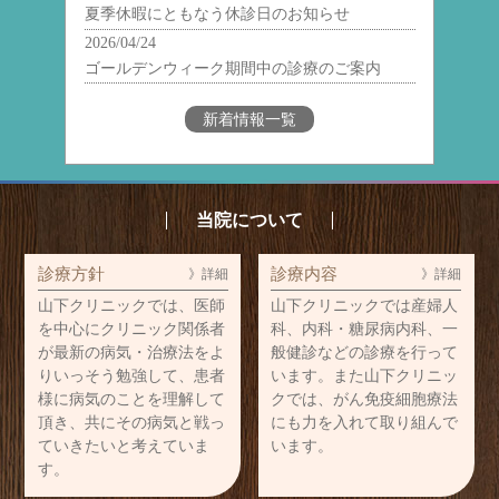
夏季休暇にともなう休診日のお知らせ
2026/04/24
ゴールデンウィーク期間中の診療のご案内
新着情報一覧
当院について
診療方針
診療内容
》詳細
》詳細
山下クリニックでは、医師
山下クリニックでは産婦人
を中心にクリニック関係者
科、内科・糖尿病内科、一
が最新の病気・治療法をよ
般健診などの診療を行って
りいっそう勉強して、患者
います。また山下クリニッ
様に病気のことを理解して
クでは、がん免疫細胞療法
頂き、共にその病気と戦っ
にも力を入れて取り組んで
ていきたいと考えていま
います。
す。