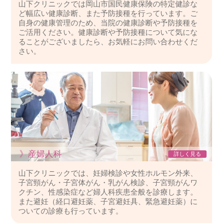
山下クリニックでは岡山市国民健康保険の特定健診な
ど幅広い健康診断、また予防接種を行っています。ご
自身の健康管理のため、当院の健康診断や予防接種を
ご活用ください。健康診断や予防接種について気にな
ることがございましたら、お気軽にお問い合わせくだ
さい。
》産婦人科
詳しく見る
山下クリニックでは、妊婦検診や女性ホルモン外来、
子宮頸がん・子宮体がん・乳がん検診、子宮頸がんワ
クチン、性感染症など婦人科疾患全般を診療します。
また避妊（経口避妊薬、子宮避妊具、緊急避妊薬）に
ついての診療も行っています。