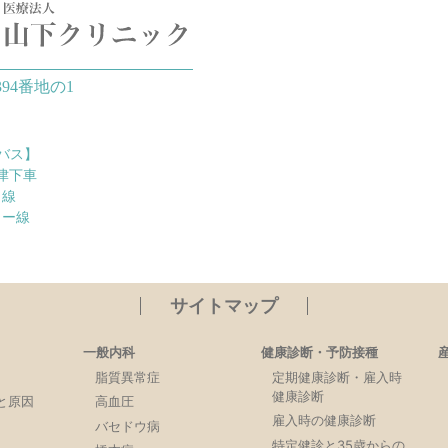
94番地の1
バス】
津下車
ク線
ター線
サイトマップ
一般内科
健康診断・予防接種
脂質異常症
定期健康診断・雇入時
健康診断
と原因
高血圧
雇入時の健康診断
バセドウ病
特定健診と35歳からの