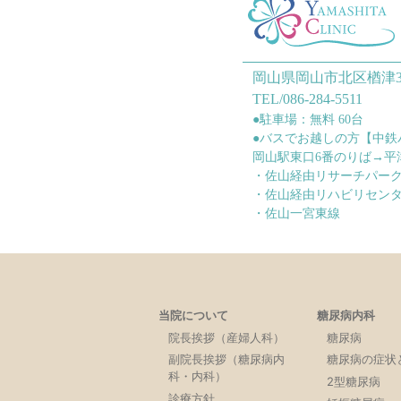
岡山県岡山市北区楢津3
TEL/086-284-5511
●駐車場：無料 60台
●バスでお越しの方【中鉄
岡山駅東口6番のりば→平
・佐山経由リサーチパー
・佐山経由リハビリセン
・佐山一宮東線
当院について
糖尿病内科
院長挨拶（産婦人科）
糖尿病
副院長挨拶（糖尿病内
糖尿病の症状
科・内科）
2型糖尿病
診療方針