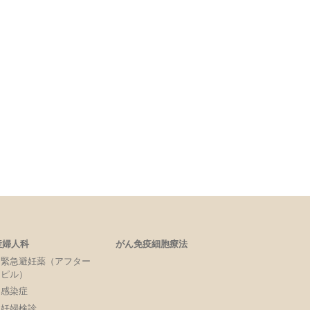
産婦人科
がん免疫細胞療法
緊急避妊薬（アフター
ピル）
感染症
妊婦検診