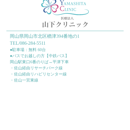
岡山県岡山市北区楢津394番地の1
TEL/086-284-5511
●駐車場：無料 60台
●バスでお越しの方【中鉄バス】
岡山駅東口6番のりば→平津下車
・佐山経由リサーチパーク線
・佐山経由リハビリセンター線
・佐山一宮東線