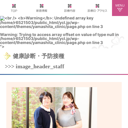
/home/r6521503/public_html/ycl.jp/wp-
content/themes/yamashita_clinic/page.php on line
3
Warning
: Trying to access array offset on value of type null in
/home/r6521503/public_html/ycl.jp/wp-
content/themes/yamashita_clinic/page.php
on line
3
">
健康診断・予防接種
>>> image_header_staff