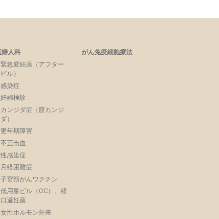
産婦人科
がん免疫細胞療法
緊急避妊薬（アフター
ピル）
感染症
妊婦検診
カンジダ症（膣カンジ
ダ）
更年期障害
不正出血
性感染症
月経困難症
子宮頸がんワクチン
低用量ピル（OC）、経
口避妊薬
女性ホルモン外来