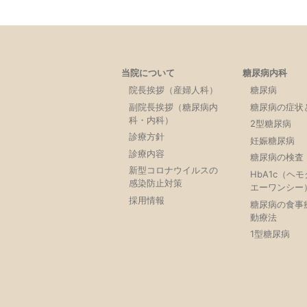
当院について
糖尿病内科
院長挨拶（産婦人科）
糖尿病
副院長挨拶（糖尿病内
糖尿病の症状
科・内科）
2型糖尿病
診療方針
妊娠糖尿病
診療内容
糖尿病の検査
新型コロナウイルスの
HbA1c（ヘ
感染防止対策
エーワンシー
採用情報
糖尿病の食事
動療法
1型糖尿病