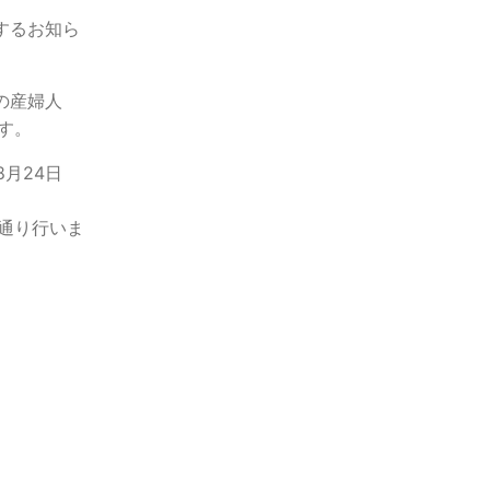
するお知ら
の産婦人
す。
8月24日
通り行いま