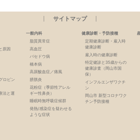
サイトマップ
一般内科
健康診断・予防接種
脂質異常症
定期健康診断・雇入時
健康診断
と原因
高血圧
雇入時の健康診断
バセドウ病
特定健診と35歳からの
橋本病
健康診査（岡山市国
高尿酸血症／痛風
保）
モグロビン
膀胱炎
インフルエンザワクチ
）
花粉症（季節性アレル
ン
療法と運
ギー性鼻炎）
岡山市 新型コロナワク
睡眠時無呼吸症候群
チン予防接種
発熱/感染症を疑わせる
ような症状