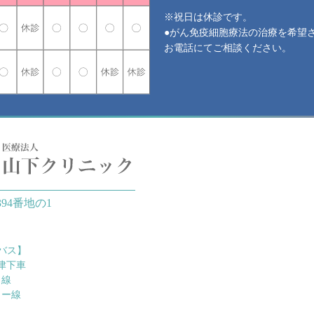
※祝日は休診です。
●がん免疫細胞療法の治療を希望
お電話にてご相談ください。
94番地の1
バス】
津下車
ク線
ター線