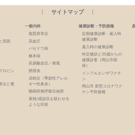
サイトマップ
一般内科
健康診断・予防接種
脂質異常症
定期健康診断・雇入時
健康診断
と原因
高血圧
雇入時の健康診断
バセドウ病
特定健診と35歳からの
橋本病
健康診査（岡山市国
高尿酸血症／痛風
保）
モグロビン
膀胱炎
インフルエンザワクチ
）
花粉症（季節性アレル
ン
療法と運
ギー性鼻炎）
岡山市 新型コロナワク
睡眠時無呼吸症候群
チン予防接種
発熱/感染症を疑わせる
ような症状