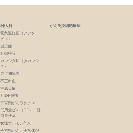
産婦人科
がん免疫細胞療法
緊急避妊薬（アフター
ピル）
感染症
妊婦検診
カンジダ症（膣カンジ
ダ）
更年期障害
不正出血
性感染症
月経困難症
子宮頸がんワクチン
低用量ピル（OC）、経
口避妊薬
女性ホルモン外来
子宮頸がん、子宮体が