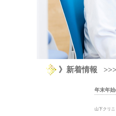
》新着情報
>
年末年始
山下クリニ