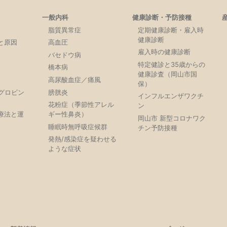
一般内科
健康診断・予防接種
脂質異常症
定期健康診断・雇入時
健康診断
と原因
高血圧
雇入時の健康診断
バセドウ病
特定健診と35歳からの
橋本病
健康診査（岡山市国
高尿酸血症／痛風
保）
モグロビン
膀胱炎
インフルエンザワクチ
）
花粉症（季節性アレル
ン
療法と運
ギー性鼻炎）
岡山市 新型コロナワク
睡眠時無呼吸症候群
チン予防接種
発熱/感染症を疑わせる
ような症状