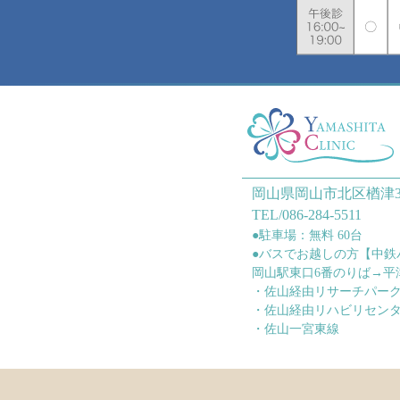
岡山県岡山市北区楢津3
TEL/086-284-5511
●駐車場：無料 60台
●バスでお越しの方【中鉄
岡山駅東口6番のりば→平
・佐山経由リサーチパー
・佐山経由リハビリセン
・佐山一宮東線