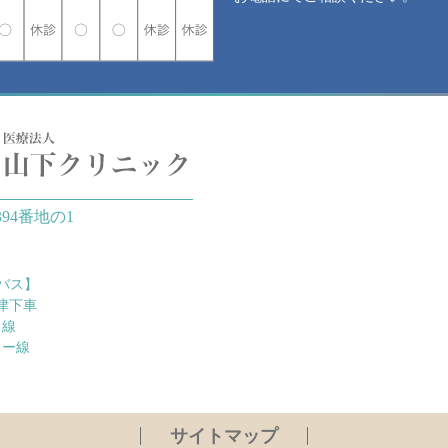
94番地の1
バス】
津下車
ク線
ター線
サイトマップ