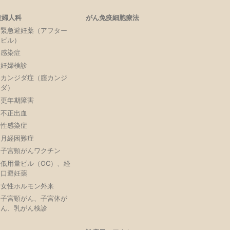
産婦人科
がん免疫細胞療法
緊急避妊薬（アフター
ピル）
感染症
妊婦検診
カンジダ症（膣カンジ
ダ）
更年期障害
不正出血
性感染症
月経困難症
子宮頸がんワクチン
低用量ピル（OC）、経
口避妊薬
女性ホルモン外来
子宮頸がん、子宮体が
ん、乳がん検診