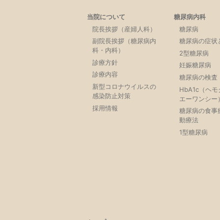
当院について
糖尿病内科
院長挨拶（産婦人科）
糖尿病
副院長挨拶（糖尿病内
糖尿病の症状
科・内科）
2型糖尿病
診療方針
妊娠糖尿病
診療内容
糖尿病の検査
新型コロナウイルスの
HbA1c（ヘ
感染防止対策
エーワンシー
採用情報
糖尿病の食事
動療法
1型糖尿病