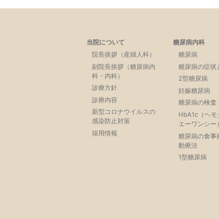
当院について
糖尿病内科
院長挨拶（産婦人科）
糖尿病
副院長挨拶（糖尿病内
糖尿病の症状
科・内科）
2型糖尿病
診療方針
妊娠糖尿病
診療内容
糖尿病の検査
新型コロナウイルスの
HbA1c（ヘ
感染防止対策
エーワンシー
採用情報
糖尿病の食事
動療法
1型糖尿病