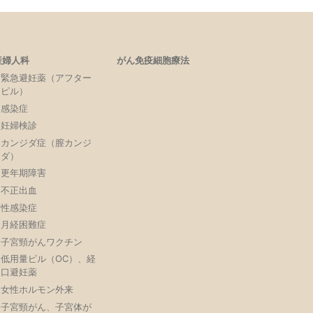
産婦人科
がん免疫細胞療法
緊急避妊薬（アフター
ピル）
感染症
妊婦検診
カンジダ症（膣カンジ
ダ）
更年期障害
不正出血
性感染症
月経困難症
子宮頸がんワクチン
低用量ピル（OC）、経
口避妊薬
女性ホルモン外来
子宮頸がん、子宮体が