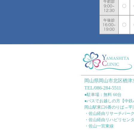
岡山県岡山市北区楢津3
TEL/086-284-5511
●駐車場：無料 60台
●バスでお越しの方【中鉄
岡山駅東口6番のりば→平
・佐山経由リサーチパー
・佐山経由リハビリセン
・佐山一宮東線