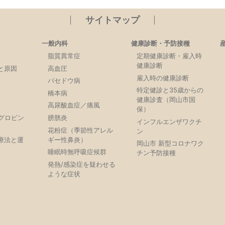
サイトマップ
一般内科
健康診断・予防接種
脂質異常症
定期健康診断・雇入時
健康診断
と原因
高血圧
雇入時の健康診断
バセドウ病
特定健診と35歳からの
橋本病
健康診査（岡山市国
高尿酸血症／痛風
保）
モグロビン
膀胱炎
インフルエンザワクチ
）
花粉症（季節性アレル
ン
療法と運
ギー性鼻炎）
岡山市 新型コロナワク
睡眠時無呼吸症候群
チン予防接種
発熱/感染症を疑わせる
ような症状