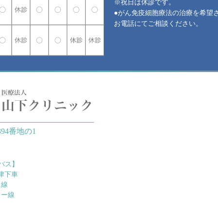
※祝日は休診です。
●がん免疫細胞療法の治療を希望
お電話にてご相談ください。
94番地の1
バス】
津下車
ク線
ター線