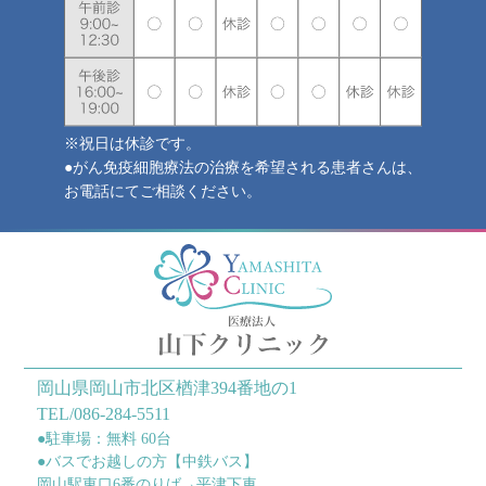
※祝日は休診です。
●がん免疫細胞療法の治療を希望される患者さんは、
お電話にてご相談ください。
岡山県岡山市北区楢津394番地の1
TEL/086-284-5511
●駐車場：無料 60台
●バスでお越しの方【中鉄バス】
岡山駅東口6番のりば→平津下車