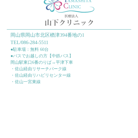
岡山県岡山市北区楢津394番地の1
TEL/086-284-5511
●駐車場：無料 60台
●バスでお越しの方【中鉄バス】
岡山駅東口6番のりば→平津下車
・佐山経由リサーチパーク線
・佐山経由リハビリセンター線
・佐山一宮東線