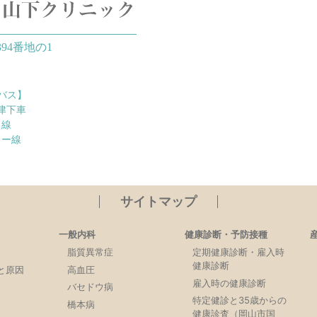
94番地の1
バス】
津下車
ク線
ター線
サイトマップ
一般内科
健康診断・予防接種
脂質異常症
定期健康診断・雇入時
健康診断
と原因
高血圧
雇入時の健康診断
バセドウ病
特定健診と35歳からの
橋本病
健康診査（岡山市国