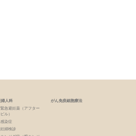
産婦人科
がん免疫細胞療法
緊急避妊薬（アフター
ピル）
感染症
妊婦検診