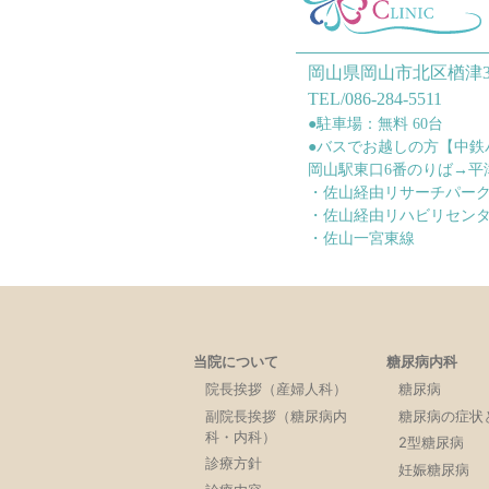
岡山県岡山市北区楢津3
TEL/086-284-5511
●駐車場：無料 60台
●バスでお越しの方【中鉄
岡山駅東口6番のりば→平
・佐山経由リサーチパー
・佐山経由リハビリセン
・佐山一宮東線
当院について
糖尿病内科
院長挨拶（産婦人科）
糖尿病
副院長挨拶（糖尿病内
糖尿病の症状
科・内科）
2型糖尿病
診療方針
妊娠糖尿病