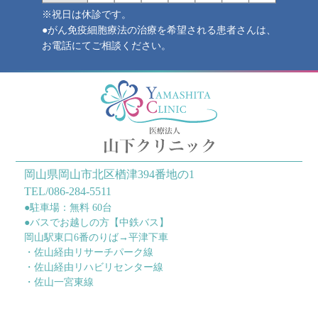
※祝日は休診です。
●がん免疫細胞療法の治療を希望される患者さんは、
お電話にてご相談ください。
岡山県岡山市北区楢津394番地の1
TEL/086-284-5511
●駐車場：無料 60台
●バスでお越しの方【中鉄バス】
岡山駅東口6番のりば→平津下車
・佐山経由リサーチパーク線
・佐山経由リハビリセンター線
・佐山一宮東線