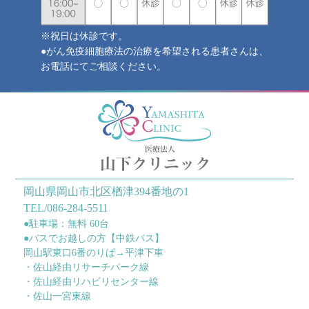
※祝日は休診です。
●がん免疫細胞療法の治療を希望される患者さんは、
お電話にてご相談ください。
岡山県岡山市北区楢津394番地の1
TEL/086-284-5511
●駐車場：無料 60台
●バスでお越しの方【中鉄バス】
岡山駅東口6番のりば→平津下車
・佐山経由リサーチパーク線
・佐山経由リハビリセンター線
・佐山一宮東線