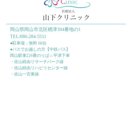
岡山県岡山市北区楢津394番地の1
TEL/086-284-5511
●駐車場：無料 60台
●バスでお越しの方【中鉄バス】
岡山駅東口6番のりば→平津下車
・佐山経由リサーチパーク線
・佐山経由リハビリセンター線
・佐山一宮東線