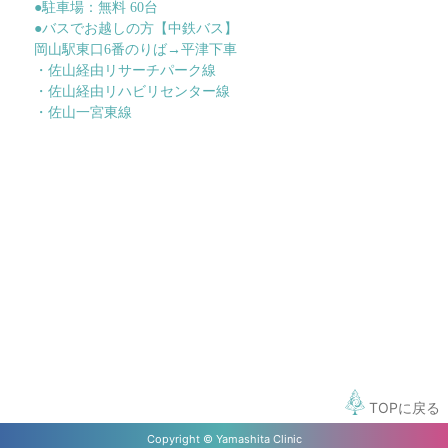
●駐車場：無料 60台
●バスでお越しの方【中鉄バス】
岡山駅東口6番のりば→平津下車
・佐山経由リサーチパーク線
・佐山経由リハビリセンター線
・佐山一宮東線
TOPに戻る
Copyright © Yamashita Clinic