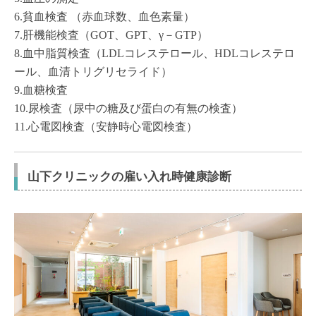
6.貧血検査 （赤血球数、血色素量）
7.肝機能検査（GOT、GPT、γ－GTP）
8.血中脂質検査（LDLコレステロール、HDLコレステロ
ール、血清トリグリセライド）
9.血糖検査
10.尿検査（尿中の糖及び蛋白の有無の検査）
11.心電図検査（安静時心電図検査）
山下クリニックの雇い入れ時健康診断