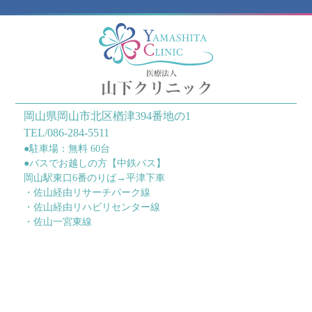
岡山県岡山市北区楢津394番地の1
TEL/086-284-5511
●駐車場：無料 60台
●バスでお越しの方【中鉄バス】
岡山駅東口6番のりば→平津下車
・佐山経由リサーチパーク線
・佐山経由リハビリセンター線
・佐山一宮東線