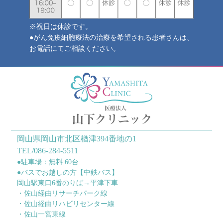
※祝日は休診です。
●がん免疫細胞療法の治療を希望される患者さんは、
お電話にてご相談ください。
岡山県岡山市北区楢津394番地の1
TEL/086-284-5511
●駐車場：無料 60台
●バスでお越しの方【中鉄バス】
岡山駅東口6番のりば→平津下車
・佐山経由リサーチパーク線
・佐山経由リハビリセンター線
・佐山一宮東線